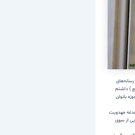
قه گزارشگری در رسانه‌های
ج ) داشتم
زه بانوان
غدغه مهدویت
بی از سوی