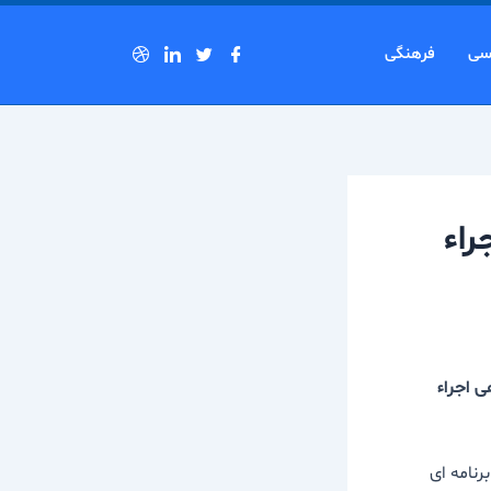
سی
فرهنگی
اء
هی اجراء
مه پلاک 313 می‌گذرد، ویژه برنامه ای