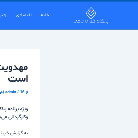
رش
پیمایش
ه
نوشته
خانه
اقتصادی
هنر
حتوا
مهدویت 
است
از
16 آبان 1404
/
admin
وکارگردانی می‌