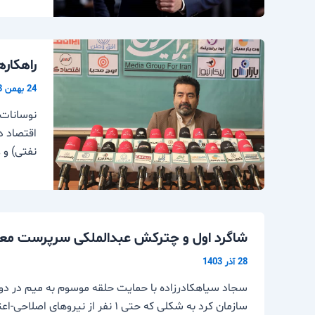
راهکار
24 بهمن 1403
نوسانات 
اقتصاد د
نفتی) و 
شاگرد اول و چترکش عبدالملکی سرپرست معا
28 آذر 1403
سجاد سیاهکادرزاده با حمایت حلقه موسوم به میم در دو
سازمان کرد به شکلی که حتی ۱ نفر از نیروهای اصلاحی-اعتدالی در دوره نامبرده ابقا نشدند وی با گماردن نیروهای اصولگرا توانست تیم تشکیلاتی سیاسی