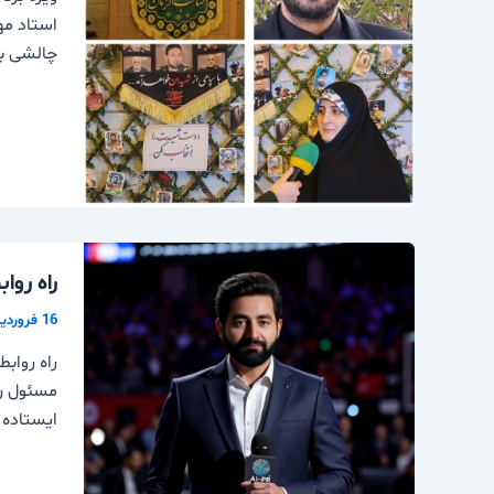
چالشی با
راه روا
16 فروردین 1404
راه رواب
ایستاده 