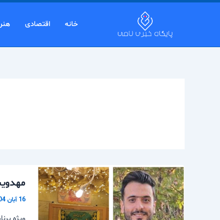
رش
ه
خانه
اقتصادی
هنر
حتوا
مهدویت
16 آبان 1404