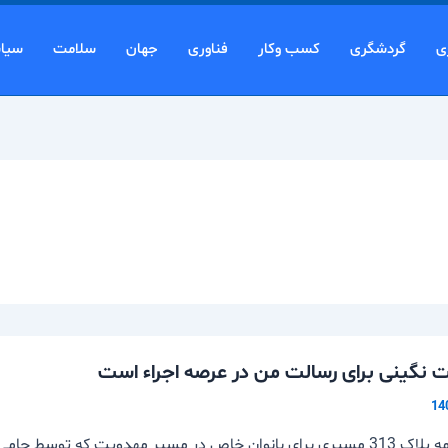
ی
گردشگری
کسب وکار
فناوری
جهان
سلامت
سیا
 نگینی برای رسالت من در عرصه اجراء است
ویژه برنامه پلاک 313 مسیری برای بانوان خاص در مسیر مهدویت که توس