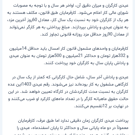
عیدی کارگران و میزان دقیق آن، اواخر هر سال و با توجه به مصوبات
شورای عالی کار اعلام می‌شود. کارفرمایان طبق قانون، مکلف هستند به
هر یک از کارگران خود به نسبت یک سال کار، معادل 60روز آخرین مزد،
به عنوان عیدی و پاداش بپردازند. مبلغ پرداختی به هر کارگر نمی‌تواند
از معادل 90روز حداقل مزد روزانه قانونی تجاوز کند.
کارفرمایان و واحدهای مشمول قانون کار امسال باید حداقل 14میلیون
و 332هزار تومان و حداکثر 21میلیون و 500هزار تومان به عنوان عیدی
و پاداش پایان سال به کارگران خود پرداخت کنند.
عیدی و پاداش آخر سال، شامل حال کارگرانی که کمتر از یک سال در
کارگاهی مشغول به کار بوده‌اند نیز می‌شوند. رقم عیدی 1403این عده
کارگران به نسبت مدت کارکردشان در کارگاه تعیین خواهد شد. در این
حالت حقوق ماهیانه کارگر را در تعداد ماه‌های کارکرد او ضرب می‌کنند و
در نهایت بر 12تقسیم می‌کنند.
پرداخت عیدی کارگران زمان دقیقی ندارد اما طبق عرف، کارفرمایان
معمولاً در دو ماه پایانی سال و حداکثر تا پایان اسفندماه، عیدی را
پرداخت می‌کنند. عیدی، جزو مزایای غیر مستمر محسوب می‌شود و