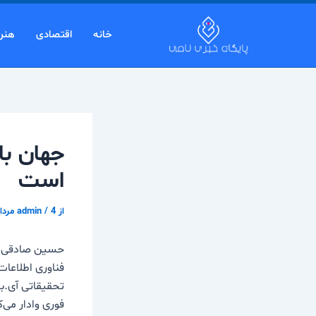
رش
پیمایش
ه
نوشته
خانه
اقتصادی
هنر
حتوا
جهان با
است
از
4 مرداد 1403
/
admin
حسین صادقی در 
فناوری اطلاعات
تحقیقاتی آی‌.ب
فوری وادار می‌ک