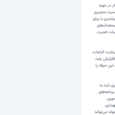
ر در حوزه
رش‌ها، 86 درصد از مدیران امنیت سایبری
شتری را برای
ی معتقدند استعدادهای
لیات امنیت
عایت الزامات
فزایش یابد،
این حرفه را
ی باید به
رنامه‌های
دوین
هداری
لد می‌تواند