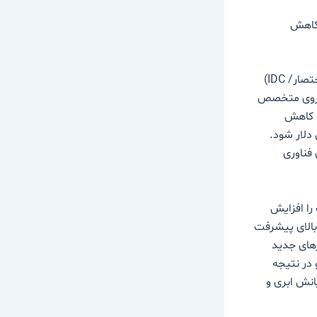
 کاهش
این کارشناس فناوری و تحول دیجیتال گفت: شرکت پژوهشی‌ داده‌های بین‌المللی (به اختصار/ IDC)
 کمبود نیروی متخصص
و کاهش
منجر به خسارت هنگفتی بالغ بر 5.5 تریلیون دلار شود.
فناوری
را افزایش
بالای پیشرفت
زهای جدید
و در نتیجه
انش ابری و