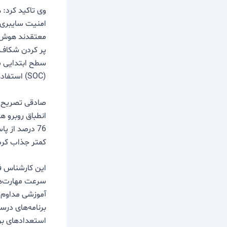
وی تاکید کرد: 
معتقدند هوش م
سطح ابتدایی م
(SOC) استفاده کنند.
صادقی تصریح کر
انطباق روبرو ه
76 درصد از 
کمتر جذاب کرده و 70 درصد به دلیل استرس‌های شغلی به ترک این ح
این کارشناس فن
سرعت مهارت‌های 
آموزشی مداوم 
برنامه‌های درس
استعدادهای بر