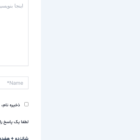
اینجا
بنویسید…
Name*
ذخیره نام، 
لطفا یک پاسخ را ب
شانزده + هفده