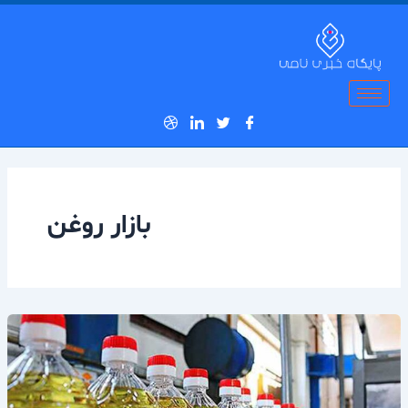
رش
ه
حتوا
بازار روغن